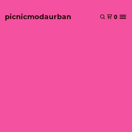
picnicmodaurban
0