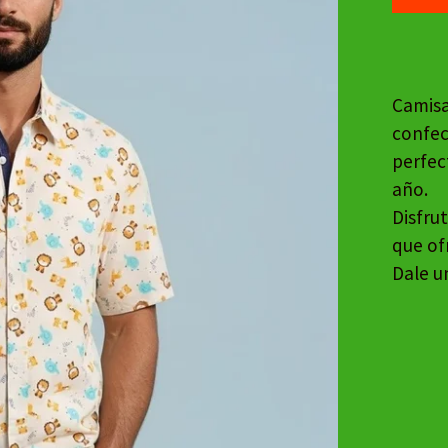
Camisa
confec
perfec
año.
Disfru
que of
Dale un