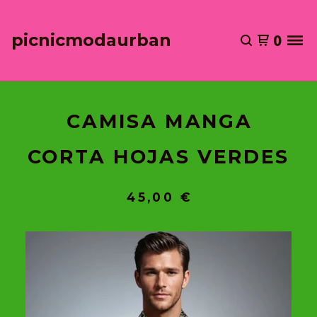
picnicmodaurban
0
CAMISA MANGA
CORTA HOJAS VERDES
45,00
€