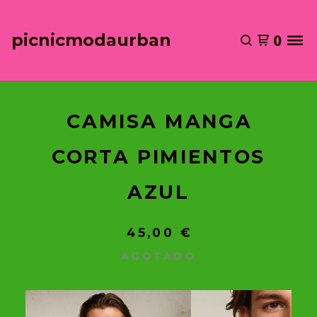
picnicmodaurban
0
CAMISA MANGA
CORTA PIMIENTOS
AZUL
45,00
€
AGOTADO