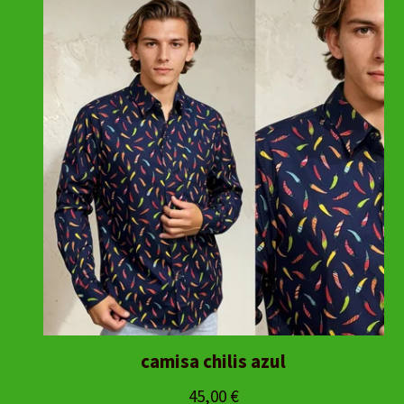
camisa chilis azul
45,00
€