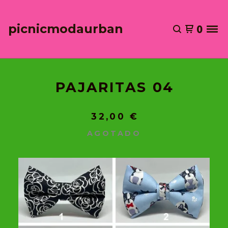
picnicmodaurban
0
PAJARITAS 04
32,00
€
AGOTADO