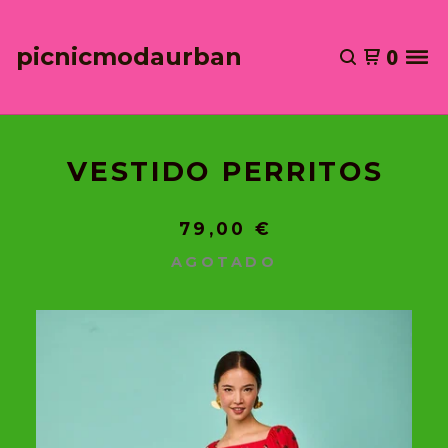
picnicmodaurban
0
VESTIDO PERRITOS
79,00
€
AGOTADO